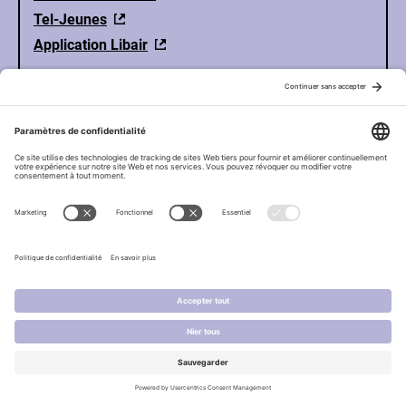
Tel-Jeunes
Application Libair
© CQTS |
Site web par Lima Charlie