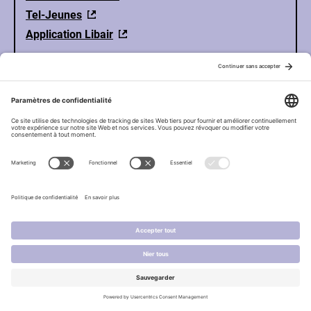
Tel-Jeunes
Application Libair
© CQTS |
Site web par Lima Charlie